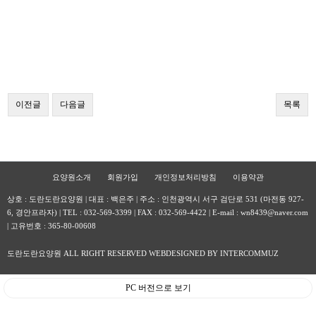
이전글
다음글
목록
요양원소개
회원가입
개인정보처리방침
이용약관
상호 : 도란도란요양원 | 대표 : 백은주 | 주소 : 인천광역시 서구 검단로 531 (마전동 927-
6, 경안프라자) | TEL : 032-569-3399 | FAX : 032-569-4422 | E-mail : wn8439@naver.com
| 고유번호 : 365-80-00608
도란도란요양원 ALL RIGHT RESERVED WEBDESIGNED BY INTERCOMMUZ
PC 버전으로 보기